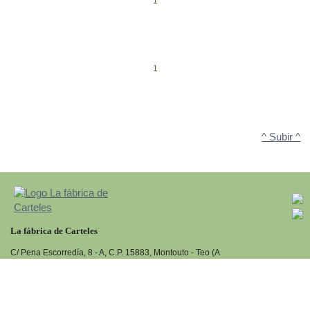
1
1
^ Subir ^
La fábrica de Carteles
C/ Pena Escorredía, 8 - A, C.P. 15883, Montouto - Teo (A
Coruña)
Tlf:
981 549 291
+34
www.cartelesdepublicidad.net
Diseño web:->
kantaronet - Diseño de páginas web en Galicia