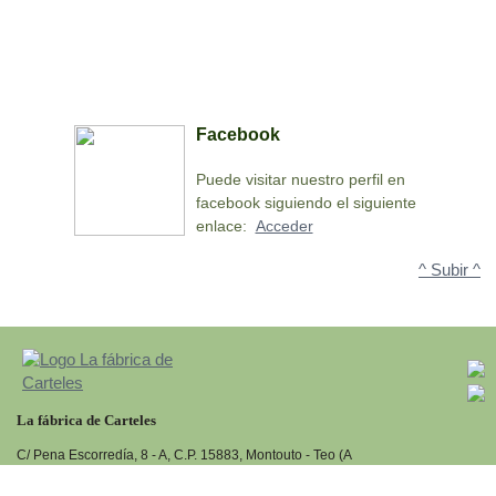
Facebook
Puede visitar nuestro perfil en
facebook siguiendo el siguiente
enlace:
Acceder
^ Subir ^
La fábrica de Carteles
C/ Pena Escorredía, 8 - A, C.P. 15883, Montouto - Teo (A
Coruña)
Tlf:
981 549 291