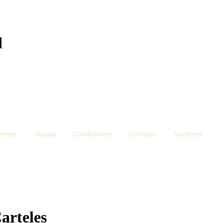
d
ientes
Ayuda
Condiciones
Contacto
Sectores
arteles