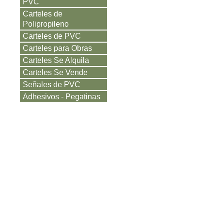
PVC
Carteles de
Polipropileno
Carteles de PVC
Carteles para Obras
Carteles Se Alquila
Carteles Se Vende
Señales de PVC
Adhesivos - Pegatinas