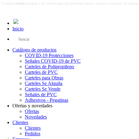
Usamos
cookies
propias y de terceros que nos permiten ofrecer nuestros servicios. Al utiliza
Inicio
Catálogo de productos
COVID-19 Protecciones
Señales COVID-19 de PVC
Carteles de Polipropileno
Carteles de PVC
Carteles para Obras
Carteles Se Alquila
Carteles Se Vende
Señales de PVC
Adhesivos - Pegatinas
Ofertas y novedades
Ofertas
Novedades
Clientes
Clientes
Pedidos