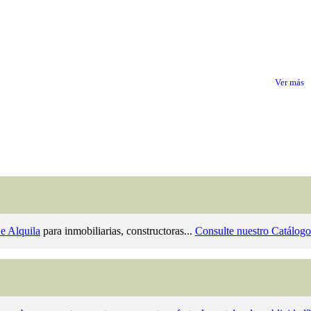
Ver más
e Alquila
para inmobiliarias, constructoras...
Consulte nuestro Catálogo