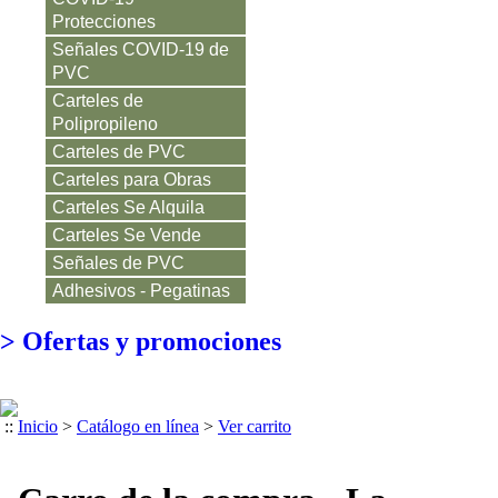
Protecciones
Señales COVID-19 de
PVC
Carteles de
Polipropileno
Carteles de PVC
Carteles para Obras
Carteles Se Alquila
Carteles Se Vende
Señales de PVC
Adhesivos - Pegatinas
>
Ofertas y promociones
::
Inicio
>
Catálogo en línea
>
Ver carrito