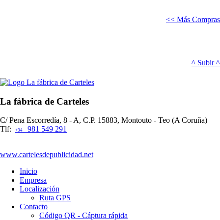
<< Más Compras
^ Subir ^
La fábrica de Carteles
C/ Pena Escorredía, 8 - A, C.P. 15883, Montouto - Teo (A Coruña)
Tlf:
981 549 291
+34
www.cartelesdepublicidad.net
Inicio
Empresa
Localización
Ruta GPS
Contacto
Código QR - Cáptura rápida