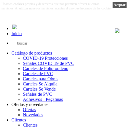
Usamos
cookies
propias y de terceros que nos permiten ofrecer nuestros
Aceptar
servicios. Al utilizar nuestros servicios, aceptas el uso que hacemos de las cookies.
Más información
Inicio
Catálogo de productos
COVID-19 Protecciones
Señales COVID-19 de PVC
Carteles de Polipropileno
Carteles de PVC
Carteles para Obras
Carteles Se Alquila
Carteles Se Vende
Señales de PVC
Adhesivos - Pegatinas
Ofertas y novedades
Ofertas
Novedades
Clientes
Clientes