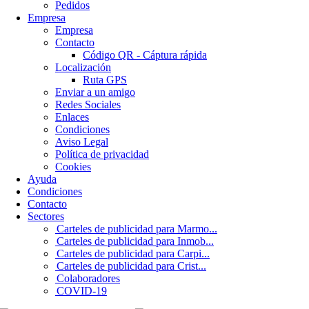
Pedidos
Empresa
Empresa
Contacto
Código QR - Cáptura rápida
Localización
Ruta GPS
Enviar a un amigo
Redes Sociales
Enlaces
Condiciones
Aviso Legal
Política de privacidad
Cookies
Ayuda
Condiciones
Contacto
Sectores
Carteles de publicidad para Marmo...
Carteles de publicidad para Inmob...
Carteles de publicidad para Carpi...
Carteles de publicidad para Crist...
Colaboradores
COVID-19