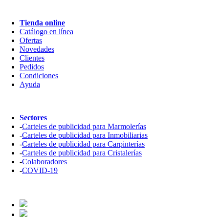
Tienda online
Catálogo en línea
Ofertas
Novedades
Clientes
Pedidos
Condiciones
Ayuda
Sectores
-
Carteles de publicidad para Marmolerías
-
Carteles de publicidad para Inmobiliarias
-
Carteles de publicidad para Carpinterías
-
Carteles de publicidad para Cristalerías
-
Colaboradores
-
COVID-19