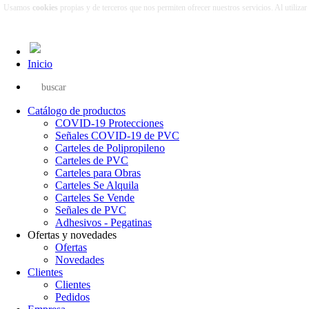
Usamos
cookies
propias y de terceros que nos permiten ofrecer nuestros servicios. Al utiliza
Inicio
Catálogo de productos
COVID-19 Protecciones
Señales COVID-19 de PVC
Carteles de Polipropileno
Carteles de PVC
Carteles para Obras
Carteles Se Alquila
Carteles Se Vende
Señales de PVC
Adhesivos - Pegatinas
Ofertas y novedades
Ofertas
Novedades
Clientes
Clientes
Pedidos